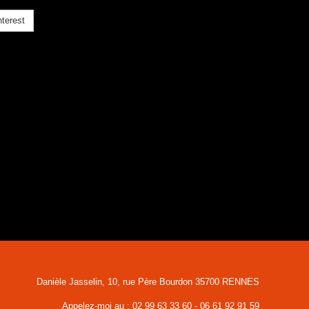
terest
Danièle Jasselin, 10, rue Père Bourdon 35700 RENNES
Appelez-moi au :
02 99 63 33 60 - 06 61 92 91 59