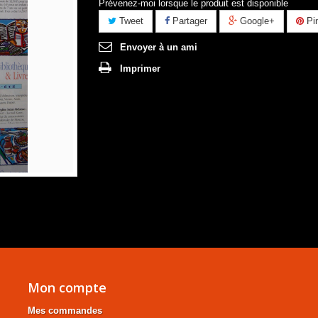
Prévenez-moi lorsque le produit est disponible
Tweet
Partager
Google+
Pin
Envoyer à un ami
Imprimer
Mon compte
Mes commandes