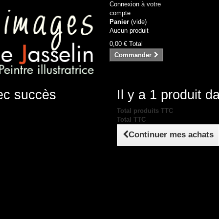
Connexion à votre
compte
Panier
(vide)
Aucun produit
0,00 €
Total
Commander
vec succès
Il y a 1 produit d
Total produits TTC
Total TTC
Continuer mes achats