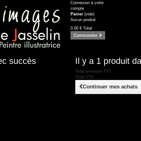
Connexion à votre
compte
Panier
(vide)
Aucun produit
0,00 €
Total
Commander
vec succès
Il y a 1 produit d
Total produits TTC
Total TTC
Continuer mes achats