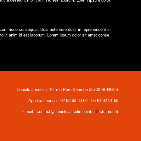
 officia deserunt mollit anim id est laborum. Lorem ipsum dolor
 commodo consequat. Duis aute irure dolor in reprehenderit in
t mollit anim id est laborum. Lorem ipsum dolor sit amet conse
Danièle Jasselin, 10, rue Père Bourdon 35700 RENNES
Appelez-moi au :
02 99 63 33 60 - 06 61 92 91 59
E-mail :
contact@danielejasselin-peintreillustratrice.fr