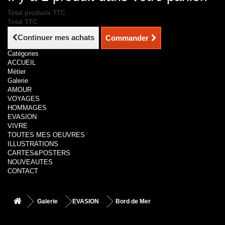
Total produits TTC
Total TTC
Continuer mes achats
Commander
Catégories
ACCUEIL
Métier
Galerie
AMOUR
VOYAGES
HOMMAGES
EVASION
VIVRE
TOUTES MES OEUVRES
ILLUSTRATIONS
CARTES&POSTERS
NOUVEAUTES
CONTACT
Galerie
EVASION
Bord de Mer