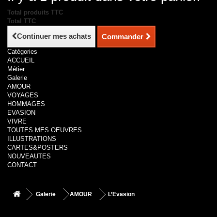
Total produits TTC
Total TTC
Continuer mes achats
Commander
Catégories
ACCUEIL
Métier
Galerie
AMOUR
VOYAGES
HOMMAGES
EVASION
VIVRE
TOUTES MES OEUVRES
ILLUSTRATIONS
CARTES&POSTERS
NOUVEAUTES
CONTACT
Galerie
AMOUR
L’Evasion